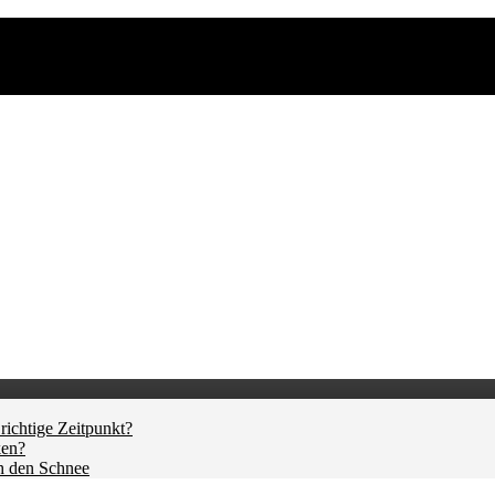
richtige Zeitpunkt?
ken?
h den Schnee