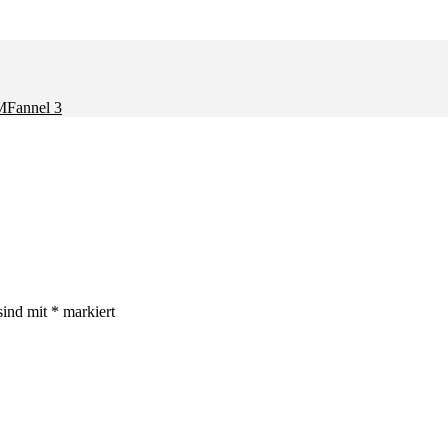
M
Fannel 3
sind mit
*
markiert