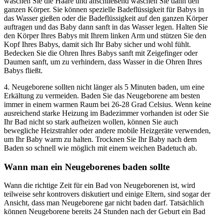
waschen Sie die Haare und anschließend waschen Sie dann den
ganzen Körper. Sie können spezielle Badeflüssigkeit für Babys in
das Wasser gießen oder die Badeflüssigkeit auf den ganzen Körper
auftragen und das Baby dann sanft in das Wasser legen. Halten Sie
den Körper Ihres Babys mit Ihrem linken Arm und stützen Sie den
Kopf Ihres Babys, damit sich Ihr Baby sicher und wohl fühlt.
Bedecken Sie die Ohren Ihres Babys sanft mit Zeigefinger oder
Daumen sanft, um zu verhindern, dass Wasser in die Ohren Ihres
Babys fließt.
4. Neugeborene sollten nicht länger als 5 Minuten baden, um eine
Erkältung zu vermeiden. Baden Sie das Neugeborene am besten
immer in einem warmen Raum bei 26-28 Grad Celsius. Wenn keine
ausreichend starke Heizung im Badezimmer vorhanden ist oder Sie
Ihr Bad nicht so stark aufheizen wollen, können Sie auch
bewegliche Heizstrahler oder andere mobile Heizgeräte verwenden,
um Ihr Baby warm zu halten. Trocknen Sie Ihr Baby nach dem
Baden so schnell wie möglich mit einem weichen Badetuch ab.
Wann man ein Neugeborenes baden sollte
Wann die richtige Zeit für ein Bad von Neugeborenen ist, wird
teilweise sehr kontrovers diskutiert und einige Eltern, sind sogar der
Ansicht, dass man Neugeborene gar nicht baden darf. Tatsächlich
können Neugeborene bereits 24 Stunden nach der Geburt ein Bad